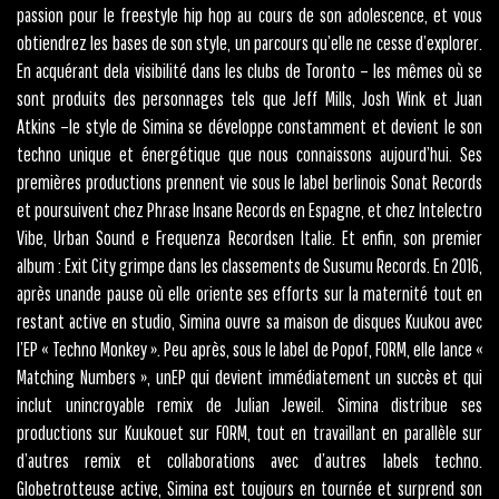
passion pour le freestyle hip hop au cours de son adolescence, et vous
obtiendrez les bases de son style, un parcours qu’elle ne cesse d’explorer.
En acquérant dela visibilité dans les clubs de Toronto – les mêmes où se
sont produits des personnages tels que Jeff Mills, Josh Wink et Juan
Atkins –le style de Simina se développe constamment et devient le son
techno unique et énergétique que nous connaissons aujourd’hui. Ses
premières productions prennent vie sous le label berlinois Sonat Records
et poursuivent chez Phrase Insane Records en Espagne, et chez Intelectro
Vibe, Urban Sound e Frequenza Recordsen Italie. Et enfin, son premier
album : Exit City grimpe dans les classements de Susumu Records. En 2016,
après unande pause où elle oriente ses efforts sur la maternité tout en
restant active en studio, Simina ouvre sa maison de disques Kuukou avec
l’EP « Techno Monkey ». Peu après, sous le label de Popof, FORM, elle lance «
Matching Numbers », unEP qui devient immédiatement un succès et qui
inclut unincroyable remix de Julian Jeweil. Simina distribue ses
productions sur Kuukouet sur FORM, tout en travaillant en parallèle sur
d’autres remix et collaborations avec d’autres labels techno.
Globetrotteuse active, Simina est toujours en tournée et surprend son