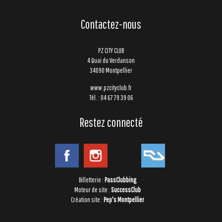
Contactez-nous
PZ CITY CLUB
4 Quai du Verdanson
34090 Montpellier
www.pzcityclub.fr
Tél. : 04 67 79 39 06
Restez connecté
Billetterie :
PassClubbing
Moteur de site :
SuccessClub
Création site :
Pep's Montpellier